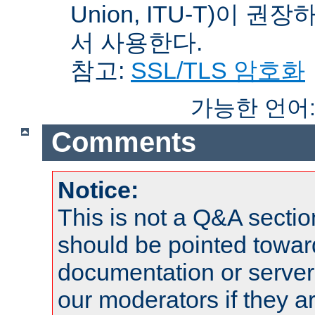
Union, ITU-T)이 권
서 사용한다.
참고:
SSL/TLS 암호화
가능한 언어
Comments
Notice:
This is not a Q&A sect
should be pointed towar
documentation or serve
our moderators if they a