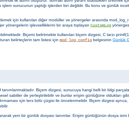
nde ilk adımı oluşturur. Sonraki adım yararlı istatistikleri üretmek için
u işlem sunucunun yaptığı işlerden biri değildir. Bu konu ve günlük in
netlemek için kullanılan diğer modüller ve yönergeler arasında mod_log
ğer yönergelerin işlevselliklerini bir araya toplayan
yönergesi
CustomLog
lmektedir. Biçemi belirtmekte kullanılan biçem dizgesi, C tarzı printf(1
uran belirteçlerin tam listesi için
belgesinin
Günlük Gi
mod_log_config
d
tanımlanmaktadır. Biçem dizgesi, sunucuya hangi belli bir bilgi parçal
sel sabitler de yerleştirilebilir ve bunlar erişim günlüğüne oldukları gib
ırmaması için ters bölü çizgisi ile öncelenmelidir. Biçem dizgesi ayrıca, s
bilir.
anarak yeni bir günlük dosyası tanımlar. Erişim günlüğünün dosya ismi 