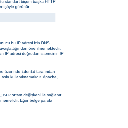
. Bu standart biçem başka HTTP
eri şöyle görünür:
nucu bu IP adresi için DNS
avaşlattığından önerilmemektedir.
an IP adresi doğrudan istemcinin IP
ine üzerinde
tarafından
identd
 asla kullanılmamalıdır. Apache,
ortam değişkeni ile sağlanır.
_USER
lmemelidir. Eğer belge parola