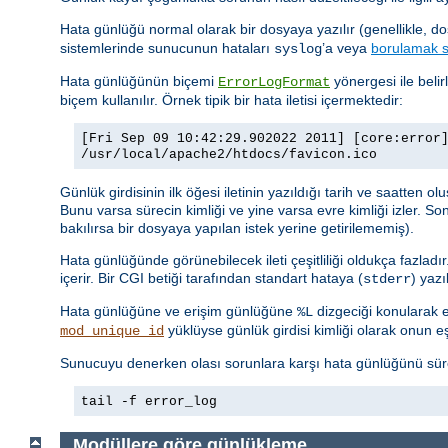
Hata günlüğü normal olarak bir dosyaya yazılır (genellikle, d
sistemlerinde sunucunun hataları
’a veya
borulamak s
syslog
Hata günlüğünün biçemi
yönergesi ile belir
ErrorLogFormat
biçem kullanılır. Örnek tipik bir hata iletisi içermektedir:
[Fri Sep 09 10:42:29.902022 2011] [core:error
/usr/local/apache2/htdocs/favicon.ico
Günlük girdisinin ilk öğesi iletinin yazıldığı tarih ve saatten o
Bunu varsa sürecin kimliği ve yine varsa evre kimliği izler. So
bakılırsa bir dosyaya yapılan istek yerine getirilememiş).
Hata günlüğünde görünebilecek ileti çeşitliliği oldukça fazladı
içerir. Bir CGI betiği tarafından standart hataya (
) yaz
stderr
Hata günlüğüne ve erişim günlüğüne
dizgeciği konularak er
%L
yüklüyse günlük girdisi kimliği olarak onun eşsi
mod_unique_id
Sunucuyu denerken olası sorunlara karşı hata günlüğünü sürekl
tail -f error_log
Modüllere göre günlükleme