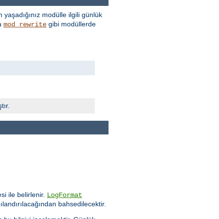
 yaşadığınız modülle ilgili günlük
a
gibi modüllerde
mod_rewrite
tır.
i ile belirlenir.
LogFormat
ılandırılacağından bahsedilecektir.