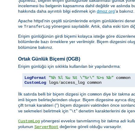
Şüphesiz, bilginin erişim günlüğünde saklanması günlük yönetimi
incelemesi bu belgenin kapsamına dahil değildir ve aslında b
hakkında daha ayrıntılı bilgi edinmek için
dmoz.org
'a bakınız.
Apache httpd’nin çeşitli sürümlerinde erişim günlüklerini de
ve
yönergesi sayılabilir. Artık, daha eski tüm di
TransferLog
Erişim günlüğünün girdi biçemi kolayca isteğe göre düzenlenebi
bölümlerde bazı örneklere yer verilmiştir. Biçem dizgesini oluşt
bölümüne bakınız.
Ortak Günlük Biçemi (OGB)
Erişim günlüğü için sıklıkla kullanılan bir yapılandırma:
LogFormat
"%h %l %u %t \"%r\" %>s %b"
CustomLog
 logs
/
access_log common
İlk satırda belli bir biçem dizgesi için
diye bir
takma a
common
imli biçem belirteçlerinden oluşur. Biçem dizgesine ayrıca dizge
çift tırnak karakteri (") biçem dizgesini vaktinden önce sonland
ve sekmeleri belirtmek için "
" denetim karakterlerini de içere
\t
yönergesi evvelce tanımlanmış bir
takma adı
kull
CustomLog
yolunun
değerine göreli olduğu varsayılır.
ServerRoot