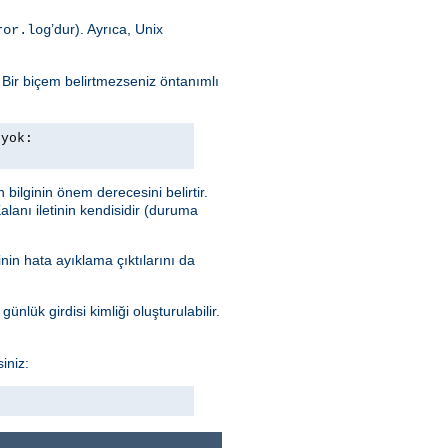
’dur). Ayrıca, Unix
ror.log
. Bir biçem belirtmezseniz öntanımlı
 yok:
n bilginin önem derecesini belirtir.
alanı iletinin kendisidir (duruma
nin hata ayıklama çıktılarını da
ünlük girdisi kimliği oluşturulabilir.
iniz: