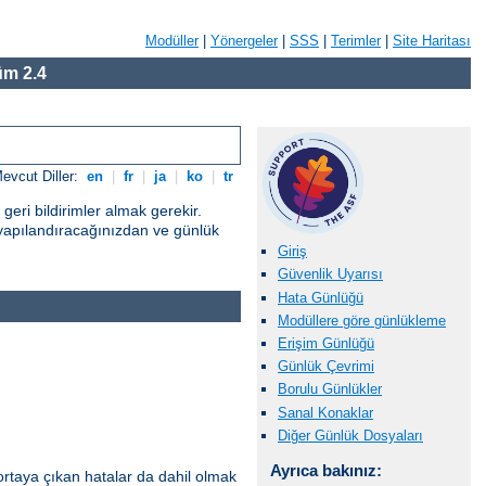
Modüller
|
Yönergeler
|
SSS
|
Terimler
|
Site Haritası
m 2.4
evcut Diller:
en
|
fr
|
ja
|
ko
|
tr
eri bildirimler almak gerekir.
yapılandıracağınızdan ve günlük
Giriş
Güvenlik Uyarısı
Hata Günlüğü
Modüllere göre günlükleme
Erişim Günlüğü
Günlük Çevrimi
Borulu Günlükler
Sanal Konaklar
Diğer Günlük Dosyaları
Ayrıca bakınız:
ortaya çıkan hatalar da dahil olmak