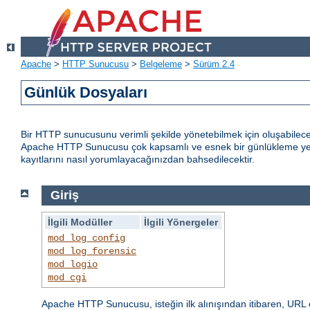
Apache
>
HTTP Sunucusu
>
Belgeleme
>
Sürüm 2.4
Günlük Dosyaları
Bir HTTP sunucusunu verimli şekilde yönetebilmek için oluşabilece
Apache HTTP Sunucusu çok kapsamlı ve esnek bir günlükleme yete
kayıtlarını nasıl yorumlayacağınızdan bahsedilecektir.
Giriş
İlgili Modüller
İlgili Yönergeler
mod_log_config
mod_log_forensic
mod_logio
mod_cgi
Apache HTTP Sunucusu, isteğin ilk alınışından itibaren, URL 