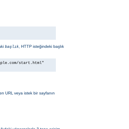
aki
, HTTP isteğindeki başlık
başlık
mple.com/start.html"
ren URL veya istek bir sayfanın
ğıdaki yönergelerle 3 tane erişim