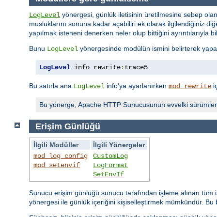
yönergesi, günlük iletisinin üretilmesine sebep olan
LogLevel
musluklarını sonuna kadar açabiliri ek olarak ilgilendiğiniz diğer
yapılmak isteneni denerken neler olup bittiğini ayrıntılarıyla bi
Bunu
yönergesinde modülün ismini belirterek yapabi
LogLevel
LogLevel
 info rewrite
:
trace5
Bu satırla ana
info'ya ayarlanırken
i
LogLevel
mod_rewrite
Bu yönerge, Apache HTTP Sunucusunun evvelki sürümler
Erişim Günlüğü
İlgili Modüller
İlgili Yönergeler
mod_log_config
CustomLog
mod_setenvif
LogFormat
SetEnvIf
Sunucu erişim günlüğü sunucu tarafından işleme alınan tüm is
yönergesi ile günlük içeriğini kişiselleştirmek mümkündür. Bu