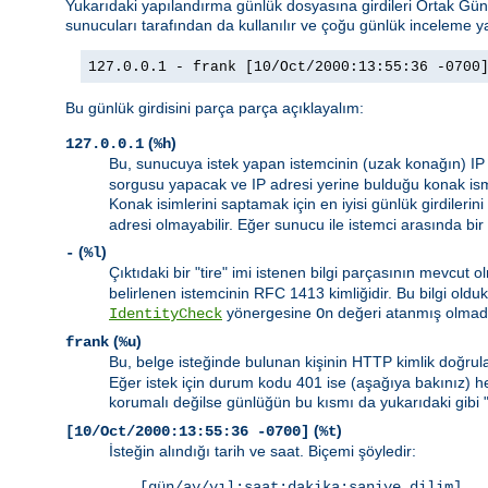
Yukarıdaki yapılandırma günlük dosyasına girdileri Ortak G
sunucuları tarafından da kullanılır ve çoğu günlük inceleme ya
127.0.0.1 - frank [10/Oct/2000:13:55:36 -0700
Bu günlük girdisini parça parça açıklayalım:
(
)
127.0.0.1
%h
Bu, sunucuya istek yapan istemcinin (uzak konağın) IP
sorgusu yapacak ve IP adresi yerine bulduğu konak ism
Konak isimlerini saptamak için en iyisi günlük girdilerini
adresi olmayabilir. Eğer sunucu ile istemci arasında bir
(
)
-
%l
Çıktıdaki bir "tire" imi istenen bilgi parçasının mevcu
belirlenen istemcinin RFC 1413 kimliğidir. Bu bilgi ol
yönergesine
değeri atanmış olmad
IdentityCheck
On
(
)
frank
%u
Bu, belge isteğinde bulunan kişinin HTTP kimlik doğrula
Eğer istek için durum kodu 401 ise (aşağıya bakınız) 
korumalı değilse günlüğün bu kısmı da yukarıdaki gibi 
(
)
[10/Oct/2000:13:55:36 -0700]
%t
İsteğin alındığı tarih ve saat. Biçemi şöyledir:
[gün/ay/yıl:saat:dakika:saniye dilim]