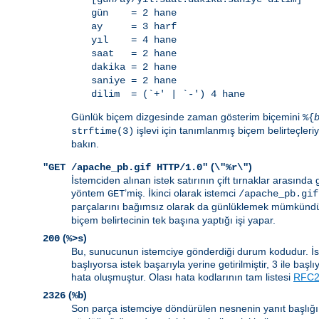
gün = 2 hane
ay = 3 harf
yıl = 4 hane
saat = 2 hane
dakika = 2 hane
saniye = 2 hane
dilim = (`+' | `-') 4 hane
Günlük biçem dizgesinde zaman gösterim biçemini
%{
işlevi için tanımlanmış biçem belirteçleriyl
strftime(3)
bakın.
(
)
"GET /apache_pb.gif HTTP/1.0"
\"%r\"
İstemciden alınan istek satırının çift tırnaklar arasında gö
yöntem
’miş. İkinci olarak istemci
GET
/apache_pb.gif
parçalarını bağımsız olarak da günlüklemek mümkündür
biçem belirtecinin tek başına yaptığı işi yapar.
(
)
200
%>s
Bu, sunucunun istemciye gönderdiği durum kodudur. İsteği
başlıyorsa istek başarıyla yerine getirilmiştir, 3 ile baş
hata oluşmuştur. Olası hata kodlarının tam listesi
RFC26
(
)
2326
%b
Son parça istemciye döndürülen nesnenin yanıt başlığı