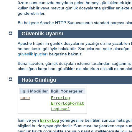
üzere sunucunuzda meydana gelen herşeyi günlüklemek için ço
kullanılabilir veya mevcut günlük dosyalarına girdiler enjekte 
gönderebilirler.
Bu belgede Apache HTTP Sunucusunun standart parçası olan g
Güvenlik Uyarısı
Apache httpd’nin günlük dosyalarını yazdığı dizine yazabilen 
hemen kesin gözüyle bakılabilir. Sonuçlarının neler olacağını 
güvenlik ipuçları
belgesine bakınız.
Buna ilaveten, günlük dosyaları istemci tarafından sağlanmış bi
olasılığına karşı ham günlükler ele alınırken dikkatli olunmalıd
Hata Günlüğü
İlgili Modüller
İlgili Yönergeler
core
ErrorLog
ErrorLogFormat
LogLevel
İsmi ve yeri
yönergesi ile belirtilen sunucu hata gü
ErrorLog
bilgileri bu dosyaya gönderilir. Sunucuyu başlatırken veya sunu
Günlük kaydı çoğunlukla sorunun nasıl düzeltileceği ile ilgili ayr