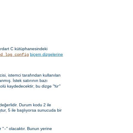
ardart C kütüphanesindeki
biçem dizgelerine
od_log_config
ncisi, istemci tarafından kullanılan
nmış. İstek satırının bazı
kolü kaydedecektir; bu dizge "
"
%r
 değerlidir. Durum kodu 2 ile
uştur, 5 ile başlıyorsa sunucuda bir
r "
" olacaktır. Bunun yerine
-