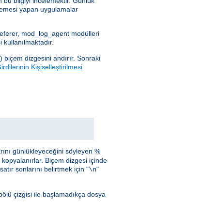
 bu bilgiyi incelemektir. Günlük
celemesi yapan uygulamalar
_referer, mod_log_agent modülleri
 kullanılmaktadır.
) biçem dizgesini andırır. Sonraki
rdilerinin Kişiselleştirilmesi
arını günlükleyeceğini söyleyen %
i kopyalanırlar. Biçem dizgesi içinde
atır sonlarını belirtmek için "
"
\n
bölü çizgisi ile başlamadıkça dosya