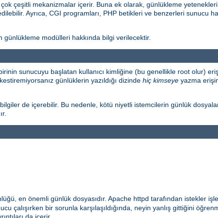
k çeşitli mekanizmalar içerir. Buna ek olarak, günlükleme yetenekleri
edilebilir. Ayrıca, CGI programları, PHP betikleri ve benzerleri sunucu ha
ünlükleme modülleri hakkında bilgi verilecektir.
birinin sunucuyu başlatan kullanıcı kimliğine (bu genellikle root olur) 
kestiremiyorsanız günlüklerin yazıldığı dizinde
hiç kimseye
yazma erişimi
lgiler de içerebilir. Bu nedenle, kötü niyetli istemcilerin günlük dosyala
ır.
nlüğü, en önemli günlük dosyasıdır. Apache httpd tarafından istekler işl
cu çalışırken bir sorunla karşılaşıldığında, neyin yanlış gittiğini öğrenm
ıntıları da içerir.