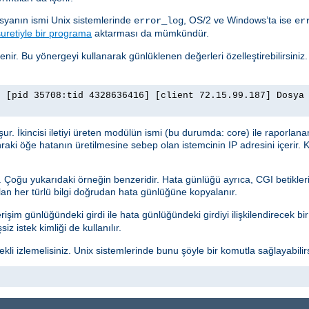
osyanın ismi Unix sistemlerinde
, OS/2 ve Windows’ta ise
error_log
er
uretiyle bir programa
aktarması da mümkündür.
lenir. Bu yönergeyi kullanarak günlüklenen değerleri özelleştirebilirsiniz
] [pid 35708:tid 4328636416] [client 72.15.99.187] Dosya
luşur. İkincisi iletiyi üreten modülün ismi (bu durumda: core) ile raporlana
nraki öğe hatanın üretilmesine sebep olan istemcinin IP adresini içerir. K
r. Çoğu yukarıdaki örneğin benzeridir. Hata günlüğü ayrıca, CGI betikleri
ılan her türlü bilgi doğrudan hata günlüğüne kopyalanır.
işim günlüğündeki girdi ile hata günlüğündeki girdiyi ilişkilendirecek bir g
z istek kimliği de kullanılır.
i izlemelisiniz. Unix sistemlerinde bunu şöyle bir komutla sağlayabilirs