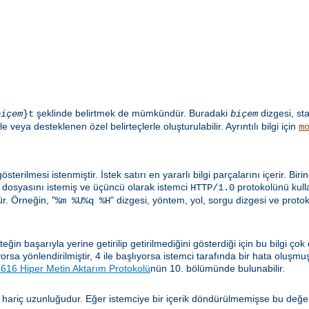
şeklinde belirtmek de mümkündür. Buradaki
dizgesi, st
biçem
}t
biçem
e veya desteklenen özel belirteçlerle oluşturulabilir. Ayrıntılı bilgi için
m
sterilmesi istenmiştir. İstek satırı en yararlı bilgi parçalarını içerir. Biri
dosyasını istemiş ve üçüncü olarak istemci
protokolünü kulla
HTTP/1.0
. Örneğin, "
" dizgesi, yöntem, yol, sorgu dizgesi ve proto
%m %U%q %H
n başarıyla yerine getirilip getirilmediğini gösterdiği için bu bilgi çok
lıyorsa yönlendirilmiştir, 4 ile başlıyorsa istemci tarafında bir hata oluşm
16 Hiper Metin Aktarım Protokolü
nün 10. bölümünde bulunabilir.
 hariç uzunluğudur. Eğer istemciye bir içerik döndürülmemişse bu değe