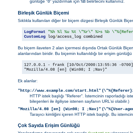
günlüğe "
" yazdırmak için
belirtecini kullanınız.
0
%B
Birleşik Günlük Biçemi
Sıklıkla kullanılan diğer bir biçem dizgesi Birleşik Günlük Biç
LogFormat
"%h %l %u %t \"%r\" %>s %b \"%{Refe
CustomLog
 log
/
access_log combined
Bu biçem ilaveten 2 alan içermesi dışında Ortak Günlük Biçemi 
alanlarından biridir. Bu biçemin kullanıldığı bir erişim günlüğü 
127.0.0.1 - frank [10/Oct/2000:13:55:36 -0700
"Mozilla/4.08 [en] (Win98; I ;Nav)"
Ek alanlar:
(
"http://www.example.com/start.html"
\"%{Referer}
HTTP istek başlığı "Referer". İstemcinin raporladığı is
bileşenleri ile ilgiliyse istenen sayfanın URL’si olabilir.)
(
"Mozilla/4.08 [en] (Win98; I ;Nav)"
\"%{User-age
Tarayıcı kimliğini içeren HTTP istek başlığı. Bu istemcini
Çok Sayıda Erişim Günlüğü
Yapılandırma dosyasında çok sayıda
yönergesi ku