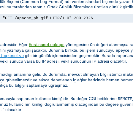
ünlük Biçemi (Common Log Format) adı verilen standart biçemde yazar
zılımı tarafından tanınır. Ortak Günlük Biçeminde üretilen günlük girdil
] "GET /apache_pb.gif HTTP/1.0" 200 2326
 adresidir. Eğer
yönergesine
değeri atanmışsa su
HostnameLookups
On
ini yazmaya çalışacaktır. Bununla birlikte, bu işlem sunucuyu epeyce y
gibi bir günlük işlemcisinden geçirmektir. Burada raporlan
logresolve
 vekil sunucu varsa bu IP adresi, vekil sunucunun IP adresi olacaktır.
t olmadığı anlamına gelir. Bu durumda, mevcut olmayan bilgi istemci mak
dukça güvenilmezdir ve sıkıca denetlenen iç ağlar haricinde hemen hemen
ıkça bu bilgiyi saptamaya uğraşmaz.
masıyla saptanan kullanıcı kimliğidir. Bu değer CGI betiklerine
REMOTE
henüz kullanıcının kimliği doğrulanmamış olacağından bu değere güveni
"
" olacaktır.
-