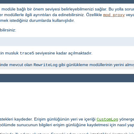
 modüle bağlı bir önem seviyesi belirleyebilmenizi sağlar. Bu yolla sorun
 modüllerle ilgili ayrıntıları da edinebilirsiniz. Özellikle
vey
mod_proxy
lmek istediğiniz durumlarda kullanışlıdır.
lirsiniz:
çin musluk
seviyesine kadar açılmaktadır.
trace5
inde mevcut olan
gibi günlükleme modüllerinin yerini almış
RewriteLog
tekleri kaydeder. Erişim günlüğünün yeri ve içeriği
yönerges
CustomLog
 bölümde sunucunun bilgileri erişim günlüğüne kaydetmesi için nasıl yap