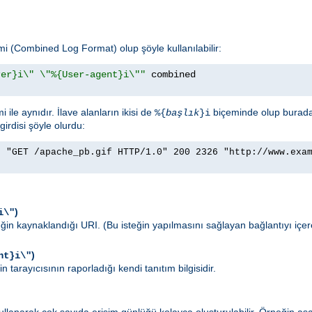
emi (Combined Log Format) olup şöyle kullanılabilir:
rer}i\" \"%{User-agent}i\""
ile aynıdır. İlave alanların ikisi de
biçeminde olup burad
%{
başlık
}i
girdisi şöyle olurdu:
] "GET /apache_pb.gif HTTP/1.0" 200 2326 "http://www.exa
)
i\"
teğin kaynaklandığı URI. (Bu isteğin yapılmasını sağlayan bağlantıyı içe
)
nt}i\"
n tarayıcısının raporladığı kendi tanıtım bilgisidir.
llanarak çok sayıda erişim günlüğü kolayca oluşturulabilir. Örneğin aşa