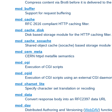
Compress content via Brotli before it is delivered to the 
mod_buffer
Support for request buffering
mod_cache
RFC 2616 compliant HTTP caching filter.
mod_cache_disk
Disk based storage module for the HTTP caching filter.
mod_cache_socache
Shared object cache (socache) based storage module fo
mod_cern_meta
CERN httpd metafile semantics
mod_cgi
Execution of CGI scripts
mod_cgid
Execution of CGI scripts using an external CGI daemo
mod_charset_lite
Specify character set translation or recoding
mod_data
Convert response body into an RFC2397 data URL
mod_dav
Distributed Authoring and Versioning (
WebDAV
) functio