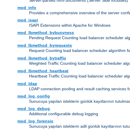
Server-parsed html documents (Server Side Includes)
mod_info
Provides a comprehensive overview of the server confi
mod_isapi
ISAPI Extensions within Apache for Windows
mod_lbmethod_bybusyness
Pending Request Counting load balancer scheduler alg
mod_lbmethod_byrequests
Request Counting load balancer scheduler algorithm f
mod_lbmethod_bytraffic
Weighted Traffic Counting load balancer scheduler alg
mod_lbmethod_heartbeat
Heartbeat Traffic Counting load balancer scheduler alg
mod_ldap
LDAP connection pooling and result caching services 
mod_log_config
Sunucuya yapılan isteklerin günlük kayıtlarının tutulma
mod_log_debug
Additional configurable debug logging
mod_log_forensic
Sunucuya yapılan isteklerin adli günlük kayıtlarının tut