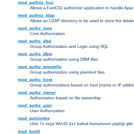
mod_authnz_fcgi
Allows a FastCGI authorizer application to handle Apac
mod_authnz_ldap
Allows an LDAP directory to be used to store the datab
mod_authz_core
Core Authorization
mod_authz_dbd
Group Authorization and Login using SQL
mod_authz_dbm
Group authorization using DBM files
mod_authz_groupfile
Group authorization using plaintext files
mod_authz_host
Group authorizations based on host (name or IP addre
mod_authz_owner
Authorization based on file ownership
mod_authz_user
User Authorization
mod_autoindex
Unix
veya Win32
kabuk komutunun yaptığı gibi diz
ls
dir
mod_brotli