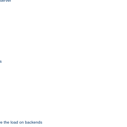
 server
s
eve the load on backends