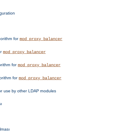
guration
orithm for
mod_proxy_balancer
or
mod_proxy_balancer
orithm for
mod_proxy_balancer
orithm for
mod_proxy_balancer
for use by other LDAP modules
sı
ulması