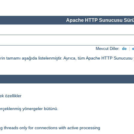
Apache HTTP Sunucusu Sürü
Mevcut Diller:
de
|
n tamamı aşağıda listelenmiştir. Ayrıca, tüm Apache HTTP Sunucusu yö
 özellikler
erçeklenmiş yönergeler bütünü.
 threads only for connections with active processing