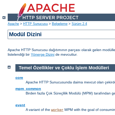
Apache
>
HTTP Sunucusu
>
Belgeleme
>
Sürüm 2.4
Modül Dizini
Apache HTTP Sunucusu dağıtımının parçası olarak gelen modülleri
listelendiği bir
Yönerge Dizini
de mevcuttur.
Temel Özellikler ve Çoklu İşlem Modülleri
core
Apache HTTP Sunucusunda daima mevcut olan çekirdek
mpm_common
Birden fazla Çok Süreçlilik Modülü (MPM) tarafından g
event
A variant of the
MPM with the goal of consuming
worker