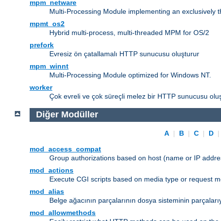
mpm_netware
Multi-Processing Module implementing an exclusively 
mpmt_os2
Hybrid multi-process, multi-threaded MPM for OS/2
prefork
Evresiz ön çatallamalı HTTP sunucusu oluşturur
mpm_winnt
Multi-Processing Module optimized for Windows NT.
worker
Çok evreli ve çok süreçli melez bir HTTP sunucusu oluş
Diğer Modüller
A
|
B
|
C
|
D
mod_access_compat
Group authorizations based on host (name or IP addre
mod_actions
Execute CGI scripts based on media type or request m
mod_alias
Belge ağacının parçalarının dosya sisteminin parçaları
mod_allowmethods