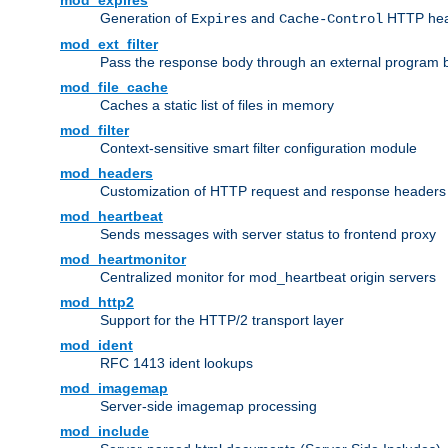
mod_expires
Generation of
and
HTTP head
Expires
Cache-Control
mod_ext_filter
Pass the response body through an external program bef
mod_file_cache
Caches a static list of files in memory
mod_filter
Context-sensitive smart filter configuration module
mod_headers
Customization of HTTP request and response headers
mod_heartbeat
Sends messages with server status to frontend proxy
mod_heartmonitor
Centralized monitor for mod_heartbeat origin servers
mod_http2
Support for the HTTP/2 transport layer
mod_ident
RFC 1413 ident lookups
mod_imagemap
Server-side imagemap processing
mod_include