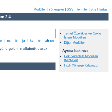
Modüller
|
Yönergeler
|
SSS
|
Terimler
|
Site Haritası
m 2.4
Temel Özellikler ve Çoklu
İşlem Modülleri
en
|
es
|
fr
|
ja
|
ko
|
tr
|
zh-cn
Diğer Modüller
nergelerinin alfabetik olarak
Ayrıca bakınız:
Çok Süreçlilik Modülleri
(MPM’ler)
Hızlı Yönerge Kılavuzu