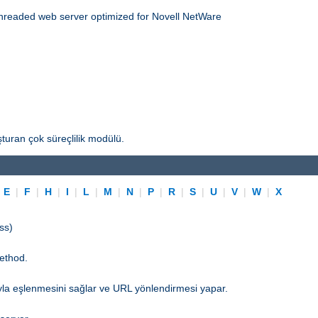
threaded web server optimized for Novell NetWare
turan çok süreçlilik modülü.
|
E
|
F
|
H
|
I
|
L
|
M
|
N
|
P
|
R
|
S
|
U
|
V
|
W
|
X
ss)
ethod.
yla eşlenmesini sağlar ve URL yönlendirmesi yapar.