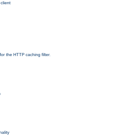
client
r the HTTP caching filter.
n
nality