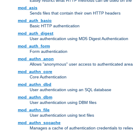
Easily restrict what HTTP methods can be used on the
mod_asis
Sends files that contain their own HTTP headers
mod_auth_basic
Basic HTTP authentication
mod_auth_digest
User authentication using MD5 Digest Authentication
mod_auth_form
Form authentication
mod_authn_anon
Allows "anonymous" user access to authenticated area
mod_authn_core
Core Authentication
mod_authn_dbd
User authentication using an SQL database
mod_authn_dbm
User authentication using DBM files
mod_authn_file
User authentication using text files
mod_authn_socache
Manages a cache of authentication credentials to reli