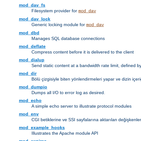
mod_dav_fs
Filesystem provider for
mod_dav
mod_dav_lock
Generic locking module for
mod_dav
mod_dbd
Manages SQL database connections
mod_deflate
Compress content before it is delivered to the client
mod_dialup
Send static content at a bandwidth rate limit, defined
mod_dir
Bölü çizgisiyle biten yönlendirmeleri yapar ve dizin içeri
mod_dumpio
Dumps all I/O to error log as desired.
mod_echo
A simple echo server to illustrate protocol modules
mod_env
CGI betiklerine ve SSI sayfalarına aktarılan değişkenler
mod_example_hooks
Illustrates the Apache module API