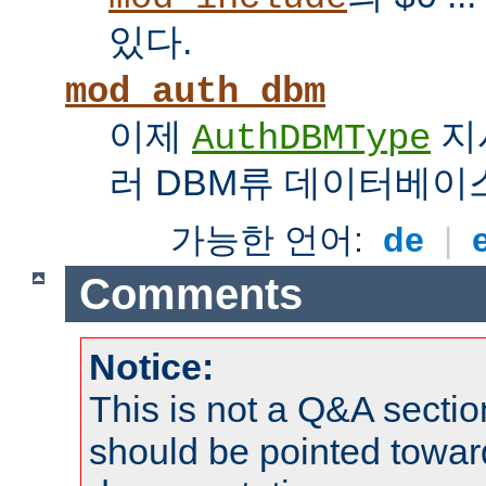
있다.
mod_auth_dbm
이제
지
AuthDBMType
러 DBM류 데이터베이
가능한 언어:
de
|
Comments
Notice:
This is not a Q&A sect
should be pointed towar