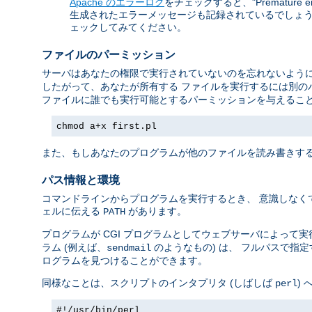
Apache のエラーログ
をチェックすると、"Premature 
生成されたエラーメッセージも記録されているでしょう。
ェックしてみてください。
ファイルのパーミッション
サーバはあなたの権限で実行されていないのを忘れないように
したがって、あなたが所有する ファイルを実行するには別の
ファイルに誰でも実行可能とするパーミッションを与えること
chmod a+x first.pl
また、もしあなたのプログラムが他のファイルを読み書きする
パス情報と環境
コマンドラインからプログラムを実行するとき、 意識しなく
ェルに伝える
があります。
PATH
プログラムが CGI プログラムとしてウェブサーバによって
ラム (例えば、
のようなもの) は、 フルパスで指
sendmail
ログラムを見つけることができます。
同様なことは、スクリプトのインタプリタ (しばしば
)
perl
#!/usr/bin/perl