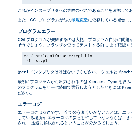
これがインタープリタへの実際のパスであることを確認して
また、CGI プログラムが他の
環境変数
に依存している場合は、
プログラムエラー
CGI プログラムが失敗するのは大抵、プログラム自身に問題
そうでしょう。ブラウザを使ってテストする前に まず確認す
cd /usr/local/apache2/cgi-bin
./first.pl
(
インタプリタは呼ばないでください。 シェルと Apac
perl
最初にプログラムから出力されるのは
を含み、
Content-Type
のプログラムをサーバ経由で実行しようとしたときには
Prem
ださい。
エラーログ
エラーログは友達です。 全てのうまくいかないことは、エラ
している場所が エラーログの参照を許していないならば、き
され、 迅速に解決されるということが分かるでしょう。