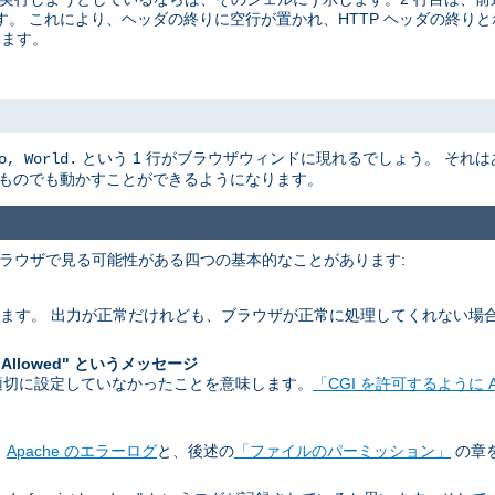
。 これにより、ヘッダの終りに空行が置かれ、HTTP ヘッダの終りと
ります。
という 1 行がブラウザウィンドに現れるでしょう。 それ
o, World.
なものでも動かすことができるようになります。
 ブラウザで見る可能性がある四つの基本的なことがあります:
します。 出力が正常だけれども、ブラウザが正常に処理してくれない場
。
 Allowed" というメッセージ
 を適切に設定していなかったことを意味します。
「CGI を許可するように A
。
Apache のエラーログ
と、後述の
「ファイルのパーミッション」
の章