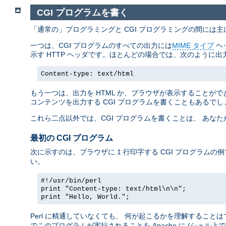
CGI プログラムを書く
「通常の」プログラミングと CGI プログラミングの間には
一つは、CGI プログラムのすべての出力には
MIME タイプ
ヘ
示す HTTP ヘッダです。ほとんどの場合では、次のように出
Content-type: text/html
もう一つは、出力を HTML か、ブラウザが表示することができ
コンテンツを出力する CGI プログラムを書くこともあるでし
これら二点以外では、CGI プログラムを書くことは、 あな
最初の CGI プログラム
次に示すのは、ブラウザに 1 行印字する CGI プログラムの
い。
#!/usr/bin/perl
print "Content-type: text/html\n\n";
print "Hello, World.";
Perl に精通していなくても、 何が起こるかを理解すること
でこのプログラムが実行されることを Apache に (シェル上で