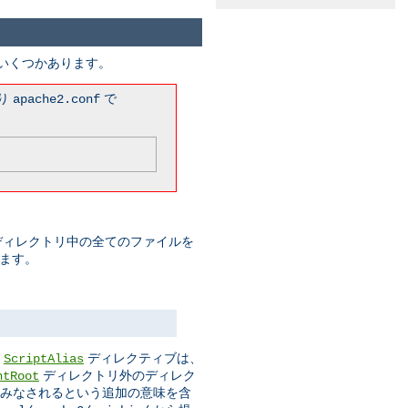
がいくつかあります。
まり
で
apache2.conf
このディレクトリ中の全てのファイルを
みます。
。
ディレクティブは、
ScriptAlias
ディレクトリ外のディレク
ntRoot
ムとみなされるという追加の意味を含