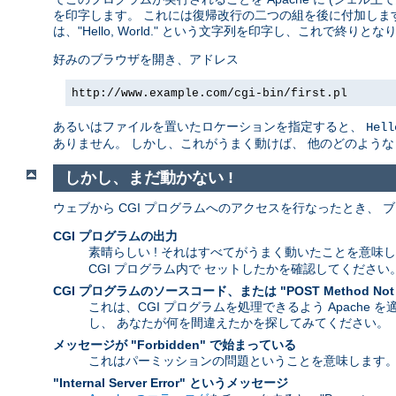
を印字します。 これには復帰改行の二つの組を後に付加します
は、"Hello, World." という文字列を印字し、これで終りとな
好みのブラウザを開き、アドレス
http://www.example.com/cgi-bin/first.pl
あるいはファイルを置いたロケーションを指定すると、
Hell
ありません。 しかし、これがうまく動けば、 他のどのよう
しかし、まだ動かない !
ウェブから CGI プログラムへのアクセスを行なったとき、
CGI プログラムの出力
素晴らしい ! それはすべてがうまく動いたことを意味
CGI プログラム内で セットしたかを確認してください
CGI プログラムのソースコード、または "POST Method Not
これは、CGI プログラムを処理できるよう Apache
し、 あなたが何を間違えたかを探してみてください。
メッセージが "Forbidden" で始まっている
これはパーミッションの問題ということを意味します
"Internal Server Error" というメッセージ