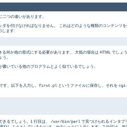
主に二つの違いがあります。
ッダを付けなければなりません。 これはどのような種類のコンテンツを
力します:
る何か他の形式にする必要があります。 大抵の場合は HTML でしょうが
ょう。
たが書いている他のプログラムとよく似ているでしょう。
例です。以下を入力し、
というファイルに保存し、それを
first.pl
cgi
はできるでしょう。1 行目は、
で見つけられるインタプ
/usr/bin/perl
実行しようとしているならば、そのシェルに ) 示します。2 行目は、前述したと