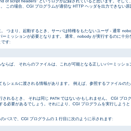
end of script headers" というログが記録されていると思います。
 この場合、CGI プログラムが適切な HTTP ヘッダを出力できない
。 つまり、起動するとき、サーバは特権をもたないユーザ - 通常
nob
パーミッションが必要となります。 通常、
が実行するのに十分
nobody
です:
ならば、 それらのファイルは、これが可能となる正しいパーミッショ
てもシェルに渡される情報があります。 例えば、参照するファイルのた
実行されるとき、 それは同じ
ではないかもしれません。 CGI プ
PATH
定する必要があるでしょう。それにより、CGI プログラムを実行しよう
 へのパスで、CGI プログラムの 1 行目に次のように示されます: