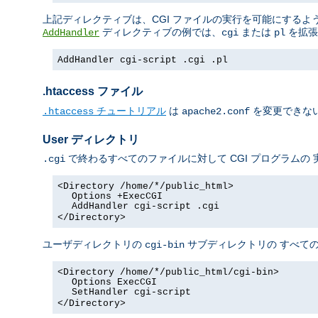
上記ディレクティブは、CGI ファイルの実行を可能にするよう 
ディレクティブの例では、
または
を拡張
AddHandler
cgi
pl
AddHandler cgi-script .cgi .pl
.htaccess ファイル
チュートリアル
は
を変更できない
.htaccess
apache2.conf
User ディレクトリ
で終わるすべてのファイルに対して CGI プログラムの
.cgi
<Directory /home/*/public_html>
Options +ExecCGI
AddHandler cgi-script .cgi
</Directory>
ユーザディレクトリの
サブディレクトリの すべての
cgi-bin
<Directory /home/*/public_html/cgi-bin>
Options ExecCGI
SetHandler cgi-script
</Directory>