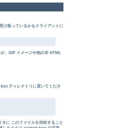
受け取っているかをクライアントに
、GIF イメージや他の非 HTML
ディレクトリに置いてくださ
-bin
リタに このファイルを供給すること
おり content-type の定義