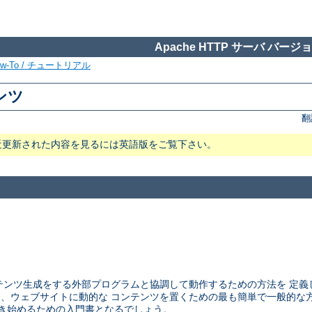
Apache HTTP サーバ バージョン
ow-To / チュートリアル
テンツ
翻
近更新された内容を見るには英語版をご覧下さい。
ウェブサーバが コンテンツ生成をする外部プログラムと協調して動作するための方法
CGI は、ウェブサイトに動的な コンテンツを置くための最も簡単で一般的
ラムを書き始めるための入門書となるでしょう。