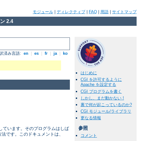
モジュール
|
ディレクティブ
|
FAQ
|
用語
|
サイトマップ
 2.4
訳済み言語:
en
|
es
|
fr
|
ja
|
ko
はじめに
CGI を許可するように
Apache を設定する
CGI プログラムを書く
しかし、まだ動かない !
裏で何が起こっているのか?
CGI モジュール/ライブラリ
更なる情報
参照
を 定義しています。そのプログラムはしば
な方法です。このドキュメントは、
コメント