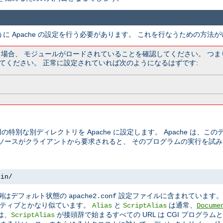
うに Apache の設定を行う必要があります。 これを行なうための方法
ている場合、 モジュールがロードされていることを確認してください。 つ
てください。 正常に設定されていれば次のようになるはずです:
の特別な別ディレクトリを Apache に設定します。 Apache は、
リソースがクライアントから要求されると、 そのプログラムの実行を試
bin/
この例はデフォルト状態の
設定ファイルに含まれています
apache2.conf
ティブとかなり似ています。
と
は通常、
Alias
ScriptAlias
Docume
は、
が接頭辞で始まるすべての URL は CGI プログラ
ScriptAlias