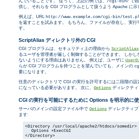
んでいることです。 従って、上記の例では、
で始
/cgi-bin/
供し、それらを CGI プログラムとして扱うよう Apache に
例えば、URL
http://www.example.com/cgi-bin/test.p
を返すことを試みます。 もちろん、ファイルが存在し、実行可
す。
ScriptAlias ディレクトリ外の CGI
CGI プログラムは、セキュリティ上の理由から
ScriptAlias
るユーザを管理者が厳しく制御することができます。 しかし
ないようにする理由はありません。 例えば、ユーザに
UserD
らが CGI プログラムを持つことを望んでいても、メインの
c
要になります。
任意のディレクトリで CGI の実行を許可するには二段階の設
になっている必要があります。 次に、
ディレクティ
Options
CGI の実行を可能にするために Options を明示的に
サーバのメインの設定ファイル中で
ディレクティブ
Options
ます:
<Directory /usr/local/apache2/htdocs/somedir>
Options +ExecCGI
</Directory>