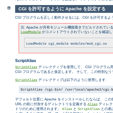
CGI を許可するように Apache を設定する
CGI プログラムを正しく動作させるには、CGI を許可するよ
注: Apache が共有モジュール機能着きでビルドされ
がコメントアウトされていないことを確認し
LoadModule
LoadModule cgi_module modules/mod_cgi.so
ScriptAlias
ディレクティブを使用して、 CGI プログラム用
ScriptAlias
CGI プログラムであると仮定します。 そして、この特別な
ディレクティブは以下のように使用します:
ScriptAlias
ScriptAlias /cgi-bin/ /usr/local/apache2/cgi-
デフォルト位置に Apache をインストールしたならば、 
URL の前に付加するディレクトリを定義する
ディレク
Alias
トリのために使用されます。
と
との差
Alias
ScriptAlias