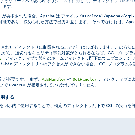
まるリソースへのあらゆるリクエストに対して、ディレクトリ
/usr/l
示します。
が要求された場合、Apache は ファイル
l
/usr/local/apache2/cgi-
能であり、決められた方法で出力を返します。 そうでなければ、Apac
されたディレクトリに制限されることがしばしばあります。この方法によ
ながら、適切なセキュリティ事前対策がとられるならば、CGI プログ
ディレクティブで彼らのホームディレクトリ配下にウェブコンテンツ
ir
ディレクトリへのアクセスができない場合、 CGI プログラム
gi-bin
定が必要です。 まず、
や
ディレクティブに
AddHandler
SetHandler
ブで
が指定されていなければなりません。
ExecCGI
使用する
を明示的に使用することで、特定のディレクトリ配下で CGI の実行を