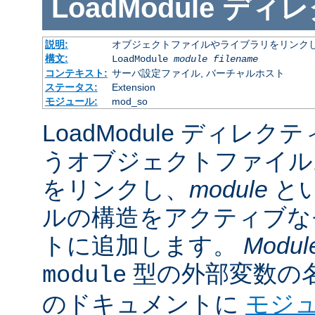
LoadModule
ディレ
説明:
オブジェクトファイルやライブラリをリンクし
構文:
LoadModule
module filename
コンテキスト:
サーバ設定ファイル, バーチャルホスト
ステータス:
Extension
モジュール:
mod_so
LoadModule ディレク
うオブジェクトファイル
をリンクし、
module
と
ルの構造をアクティブな
トに追加します。
Modul
型の外部変数の
module
のドキュメントに
モジ