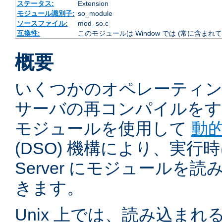
ステータス:
Extension
モジュール識別子:
so_module
ソースファイル:
mod_so.c
互換性:
このモジュールは Window では (常に含まれて
概要
いくつかのオペレーティ
サーバの再コンパイルをす
モジュールを使用して
動
(DSO) 機構により、実行時に 
Server にモジュールを
きます。
Unix 上では、読み込ま