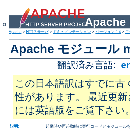
Apach
Apache
>
HTTP サーバ
>
ドキュメンテーション
>
バージョン 2.4
>
モ
Apache モジュール m
翻訳済み言語:
e
この日本語訳はすでに古
性があります。 最近更
には英語版をご覧下さい
説明:
起動時や再起動時に実行コードとモジュール