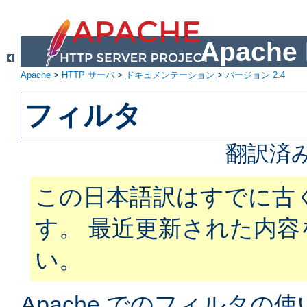
Apach
Apache
>
HTTP サーバ
>
ドキュメンテーション
>
バージョン 2.4
フィルタ
翻訳済
この日本語訳はすでに古
す。 最近更新された内
い。
Apache でのフィルタ