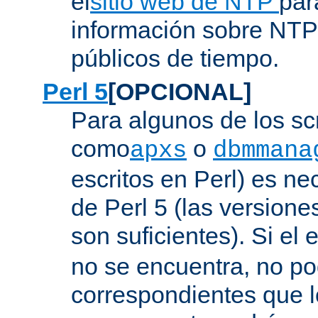
el
sitio web de NTP
par
información sobre NTP 
públicos de tiempo.
Perl 5
[OPCIONAL]
Para algunos de los sc
como
o
apxs
dbmmana
escritos en Perl) es nec
de Perl 5 (las versione
son suficientes). Si el 
no se encuentra, no pod
correspondientes que l