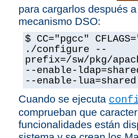
para cargarlos después a 
mecanismo DSO:
$ CC="pgcc" CFLAGS=
./configure --
prefix=/sw/pkg/apac
--enable-ldap=share
--enable-lua=shared
Cuando se ejecuta
conf
comprueban que caracterí
funcionalidades están dis
sistema y se crean los Ma