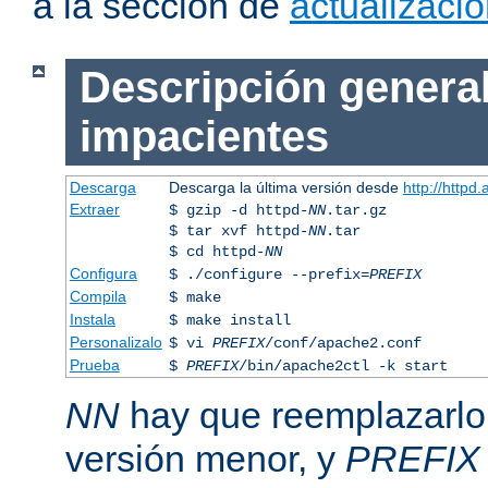
a la sección de
actualizaci
Descripción general
impacientes
Descarga
Descarga la última versión desde
http://httpd
Extraer
$ gzip -d httpd-
NN
.tar.gz
$ tar xvf httpd-
NN
.tar
$ cd httpd-
NN
Configura
$ ./configure --prefix=
PREFIX
Compila
$ make
Instala
$ make install
Personalizalo
$ vi
PREFIX
/conf/apache2.conf
Prueba
$
PREFIX
/bin/apache2ctl -k start
NN
hay que reemplazarlo 
versión menor, y
PREFIX