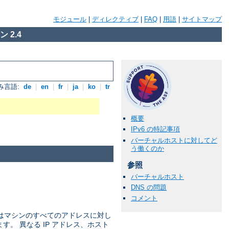
モジュール
|
ディレクティブ
|
FAQ
|
用語
|
サイトマップ
 2.4
み言語:
de
|
en
|
fr
|
ja
|
ko
|
tr
概要
IPv6 の特記事項
バーチャルホストに対してど
う働くのか
参照
バーチャルホスト
DNS の問題
コメント
ではマシンのすべてのアドレスに対し
ます。 異なる IP アドレス、ホスト