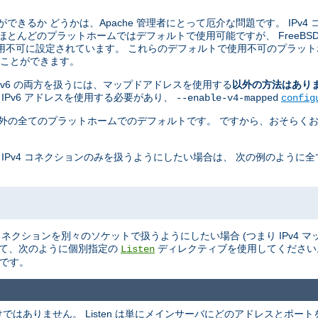
ことができるか どうかは、Apache 管理者にとって厄介な問題です。 IPv4
 ほとんどのプラットホームではデフォルトで使用可能ですが、 FreeBSD, Ne
用不可に設定されています。 これらのデフォルトで使用不可のプラット
せることができます。
 と IPv6 の両方を扱うには、マップドアドレスを使用する
以外の方法はあり
 IPv6 アドレスを使用する必要があり、
--enable-v4-mapped
config
penBSD 以外の全てのプラットホームでのデフォルトです。 ですから、おそらくお
 IPv4 コネクションのみを扱うようにしたい場合は、 次の例のように
v6 のコネクションを別々のソケットで扱うようにしたい場合 (つまり IPv4
て、次のように個別指定の
ディレクティブを使用してくださ
Listen
ルトです。
ありません。 Listen は単にメインサーバにどのアドレスとポートを L