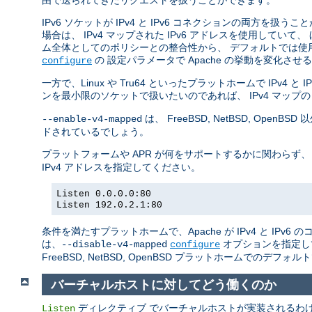
由で送られてきたリクエストを扱うことができます。
IPv6 ソケットが IPv4 と IPv6 コネクションの両方を扱う
場合は、 IPv4 マップされた IPv6 アドレスを使用していて、
ム全体としてのポリシーとの整合性から、 デフォルトでは使
の 設定パラメータで Apache の挙動を変化さ
configure
一方で、Linux や Tru64 といったプラットホームで IPv4
ンを最小限のソケットで扱いたいのであれば、 IPv4 マップの
は、 FreeBSD, NetBSD, O
--enable-v4-mapped
ドされているでしょう。
プラットフォームや APR が何をサポートするかに関わらず、
IPv4 アドレスを指定してください。
Listen 0.0.0.0:80
Listen 192.0.2.1:80
条件を満たすプラットホームで、Apache が IPv4 と IP
は、
オプションを指定し
--disable-v4-mapped
configure
FreeBSD, NetBSD, OpenBSD プラットホームでのデフォ
バーチャルホストに対してどう働くのか
ディレクティブ でバーチャルホストが実装されるわけでは
Listen