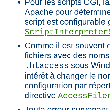
Pour les scripts CGI, l
Apache pour déterminer
script est configurable 
ScriptInterpreter
Comme il est souvent di
fichiers avec des noms
sous Windo
.htaccess
intérêt à changer le no
configuration par répert
directive
AccessFile
Toute erreur survenant