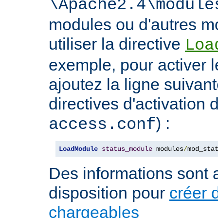
\Apache2.4\module
modules ou d'autres mo
utiliser la directive
Loa
exemple, pour activer l
ajoutez la ligne suivan
directives d'activation 
) :
access.conf
LoadModule
status_module
 modules
/
mod_sta
Des informations sont a
disposition pour
créer 
chargeables