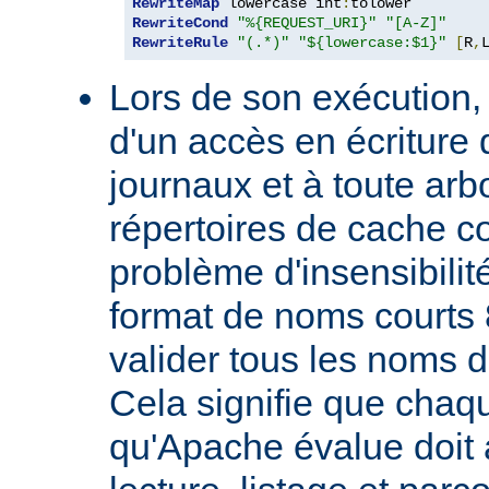
RewriteMap
 lowercase int
:
RewriteCond
"%{REQUEST_URI}"
"[A-Z]"
RewriteRule
"(.*)"
"${lowercase:$1}"
[
R
,
Lors de son exécution,
d'un accès en écriture 
journaux et à toute ar
répertoires de cache co
problème d'insensibilit
format de noms courts 
valider tous les noms 
Cela signifie que chaqu
qu'Apache évalue doit a